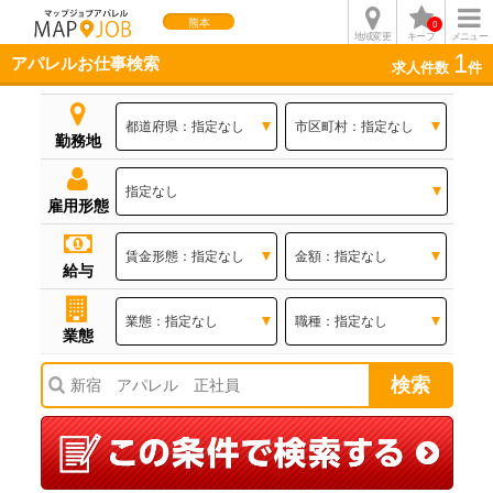
熊本
0
地域変更
キープ
メニュー
1
アパレルお仕事検索
求人件数
件
勤務地
雇用形態
給与
業態