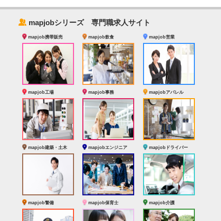
‰
mapjobシリーズ 専門職求人サイト
mapjob携帯販売
mapjob飲食
mapjob営業
mapjob工場
mapjob事務
mapjobアパレル
mapjob建築・土木
mapjobエンジニア
mapjobドライバー
mapjob警備
mapjob保育士
mapjob介護