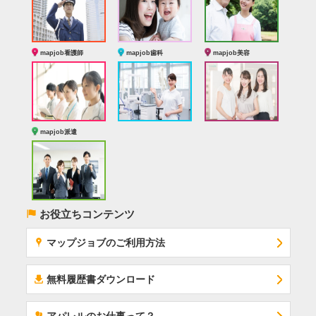
mapjob看護師
mapjob歯科
mapjob美容
mapjob派遣
(
お役立ちコンテンツ
x
マップジョブのご利用方法
í
無料履歴書ダウンロード
‰